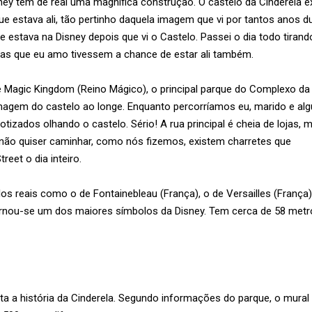
y tem de real uma magnífica construção. O castelo da Cinderela e
ue estava ali, tão pertinho daquela imagem que vi por tantos anos d
e estava na Disney depois que vi o Castelo. Passei o dia todo tirand
as que eu amo tivessem a chance de estar ali também.
ue Magic Kingdom (Reino Mágico), o principal parque do Complexo da
magem do castelo ao longe. Enquanto percorríamos eu, marido e al
otizados olhando o castelo. Sério! A rua principal é cheia de lojas,
 não quiser caminhar, como nós fizemos, existem charretes que
reet o dia inteiro.
los reais como o de Fontainebleau (França), o de Versailles (França)
rnou-se um dos maiores símbolos da Disney. Tem cerca de 58 metr
ta a história da Cinderela. Segundo informações do parque, o mura