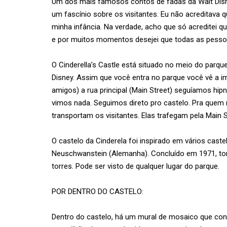
Um dos mais famosos contos de fadas da Walt Disne
um fascínio sobre os visitantes. Eu não acreditava q
minha infância. Na verdade, acho que só acreditei qu
e por muitos momentos desejei que todas as pesso
O Cinderella’s Castle está situado no meio do parq
Disney. Assim que você entra no parque você vê a i
amigos) a rua principal (Main Street) seguíamos hipn
vimos nada. Seguimos direto pro castelo. Pra quem
transportam os visitantes. Elas trafegam pela Main St
O castelo da Cinderela foi inspirado em vários caste
Neuschwanstein (Alemanha). Concluído em 1971, to
torres. Pode ser visto de qualquer lugar do parque.
POR DENTRO DO CASTELO:
Dentro do castelo, há um mural de mosaico que con