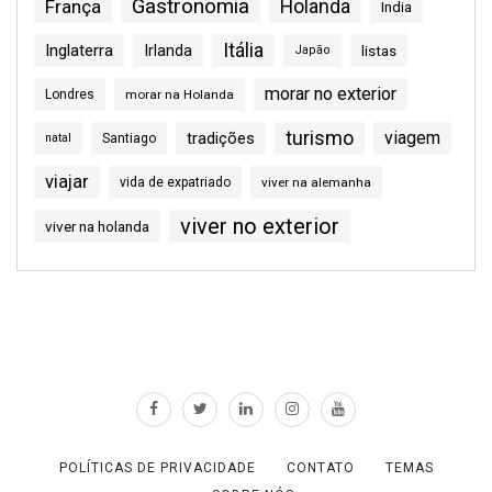
Gastronomia
França
Holanda
India
Itália
Inglaterra
Irlanda
listas
Japão
morar no exterior
Londres
morar na Holanda
turismo
viagem
tradições
natal
Santiago
viajar
vida de expatriado
viver na alemanha
viver no exterior
viver na holanda
POLÍTICAS DE PRIVACIDADE
CONTATO
TEMAS