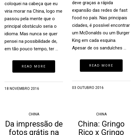
deve graças a rápida
coloquei na cabeça que eu
expansão das redes de fast
viria morar na China, logo me
food no país. Nas principais
passou pela mente que o
cidades, é possível encontrar
principal obstáculo seria o
um McDonalds ou um Burger
idioma. Mas nunca se quer
King em cada esquina.
pensei na possibilidade de,
Apesar de os sanduíches …
em tão pouco tempo, ter …
READ MORE
READ MORE
03 OUTUBRO 2016
18 NOVEMBRO 2016
CHINA
CHINA
Da impressão de
China: Gringo
fotos grátis na
Rico x Gringo