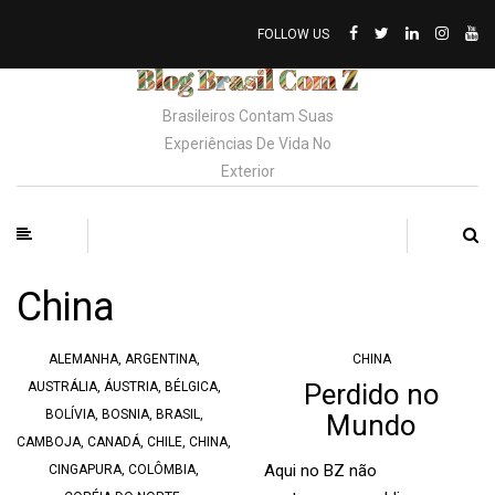
FOLLOW US
Brasileiros Contam Suas
Experiências De Vida No
Exterior
China
ALEMANHA
,
ARGENTINA
,
CHINA
Perdido no
AUSTRÁLIA
,
ÁUSTRIA
,
BÉLGICA
,
BOLÍVIA
,
BOSNIA
,
BRASIL
,
Mundo
CAMBOJA
,
CANADÁ
,
CHILE
,
CHINA
,
Aqui no BZ não
CINGAPURA
,
COLÔMBIA
,