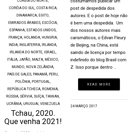
costumamos publicar um
CORÉIA DO NORTE
,
post de despedida dos
CORÉIA DO SUL
,
COSTA RICA
,
autores. E o post de hoje não
DINAMARCA
,
EGITO
,
é bem uma despedida. Um
EMIRADOS ÁRABES
,
ESCÓCIA
,
dos nossos autores mais
ESPANHA
,
ESTADOS UNIDOS
,
carismáticos, o Edvan Fleury
FRANÇA
,
HOLANDA
,
HUNGRIA
,
de Beijing, na China, está
INDIA
,
INGLATERRA
,
IRLANDA
,
saindo de licença por tempo
IRLANDA DO NORTE
,
ISRAEL
,
indefinido do blog Brasil com
ITÁLIA
,
JAPÃO
,
MALTA
,
MÉXICO
,
Z. Isso porque dentro …
MUNDO
,
NOVA ZELÂNDIA
,
PAÍS DE GALES
,
PANAMÁ
,
PERU
,
POLÔNIA
,
PORTUGAL
,
READ MORE
REPÚBLICA TCHECA
,
ROMENIA
,
RÚSSIA
,
SÉRVIA
,
SUÍÇA
,
TAIWAN
,
UCRÂNIA
,
URUGUAI
,
VENEZUELA
24 MARÇO 2017
Tchau, 2020.
Que venha 2021!