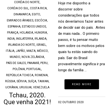
CORÉIA DO NORTE
,
Hoje me disponho a
CORÉIA DO SUL
,
COSTA RICA
,
discorrer sobre
DINAMARCA
,
EGITO
,
considerações que todos
EMIRADOS ÁRABES
,
ESCÓCIA
,
nós deveríamos fazer antes
ESPANHA
,
ESTADOS UNIDOS
,
de decidir sair do país. Antes
FRANÇA
,
HOLANDA
,
HUNGRIA
,
de mais nada… O primeiro
INDIA
,
INGLATERRA
,
IRLANDA
,
passo, é tu pensar muito
IRLANDA DO NORTE
,
ISRAEL
,
bem sobre os motivos pelos
ITÁLIA
,
JAPÃO
,
MALTA
,
MÉXICO
,
quais tu estás saindo do
MUNDO
,
NOVA ZELÂNDIA
,
país. Sair do Brasil
PAÍS DE GALES
,
PANAMÁ
,
PERU
,
provavelmente significa ir pra
POLÔNIA
,
PORTUGAL
,
longe da família …
REPÚBLICA TCHECA
,
ROMENIA
,
RÚSSIA
,
SÉRVIA
,
SUÍÇA
,
TAIWAN
,
READ MORE
UCRÂNIA
,
URUGUAI
,
VENEZUELA
Tchau, 2020.
Que venha 2021!
02 OUTUBRO 2020