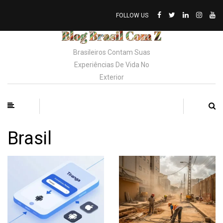
FOLLOW US
Brasileiros Contam Suas
Experiências De Vida No
Exterior
Brasil