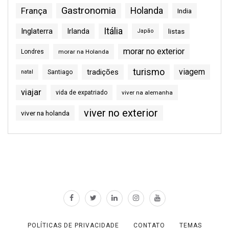
Gastronomia
França
Holanda
India
Itália
Inglaterra
Irlanda
listas
Japão
morar no exterior
Londres
morar na Holanda
turismo
viagem
tradições
natal
Santiago
viajar
vida de expatriado
viver na alemanha
viver no exterior
viver na holanda
POLÍTICAS DE PRIVACIDADE
CONTATO
TEMAS