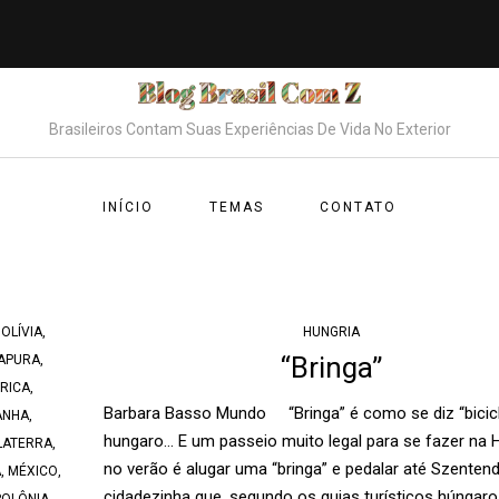
Brasileiros Contam Suas Experiências De Vida No Exterior
INÍCIO
TEMAS
CONTATO
OLÍVIA
,
HUNGRIA
“Bringa”
APURA
,
RICA
,
Barbara Basso Mundo “Bringa” é como se diz “bicic
ANHA
,
hungaro… E um passeio muito legal para se fazer na 
LATERRA
,
no verão é alugar uma “bringa” e pedalar até Szenten
A
,
MÉXICO
,
cidadezinha que, segundo os guias turísticos húngaro