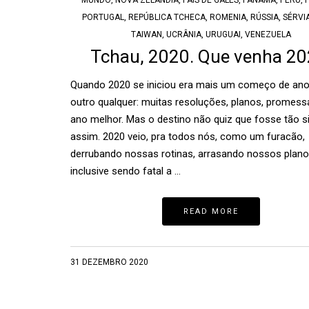
MUNDO
,
NOVA ZELÂNDIA
,
PAÍS DE GALES
,
PANAMÁ
,
PERU
,
PORTUGAL
,
REPÚBLICA TCHECA
,
ROMENIA
,
RÚSSIA
,
SÉRVI
TAIWAN
,
UCRÂNIA
,
URUGUAI
,
VENEZUELA
Tchau, 2020. Que venha 20
Quando 2020 se iniciou era mais um começo de an
outro qualquer: muitas resoluções, planos, promes
ano melhor. Mas o destino não quiz que fosse tão s
assim. 2020 veio, pra todos nós, como um furacão,
derrubando nossas rotinas, arrasando nossos plano
inclusive sendo fatal a …
READ MORE
31 DEZEMBRO 2020