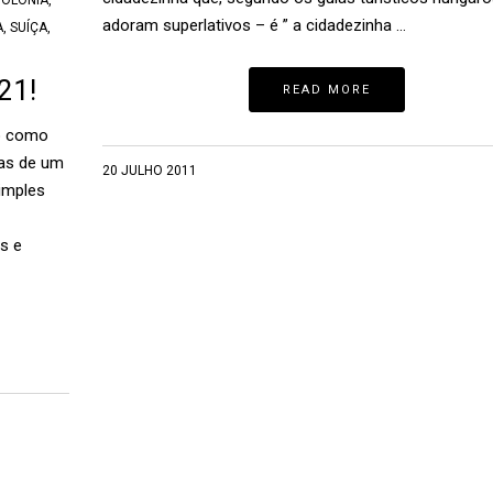
POLÔNIA
,
adoram superlativos – é ” a cidadezinha …
A
,
SUÍÇA
,
21!
READ MORE
o como
sas de um
20 JULHO 2011
imples
s e