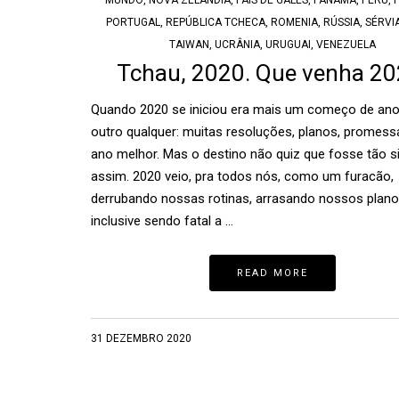
MUNDO
,
NOVA ZELÂNDIA
,
PAÍS DE GALES
,
PANAMÁ
,
PERU
,
PORTUGAL
,
REPÚBLICA TCHECA
,
ROMENIA
,
RÚSSIA
,
SÉRVI
TAIWAN
,
UCRÂNIA
,
URUGUAI
,
VENEZUELA
Tchau, 2020. Que venha 20
Quando 2020 se iniciou era mais um começo de an
outro qualquer: muitas resoluções, planos, promes
ano melhor. Mas o destino não quiz que fosse tão s
assim. 2020 veio, pra todos nós, como um furacão,
derrubando nossas rotinas, arrasando nossos plano
inclusive sendo fatal a …
READ MORE
31 DEZEMBRO 2020