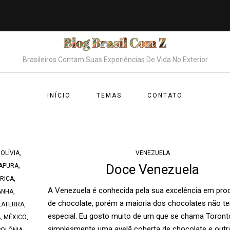
Brasileiros Contam Suas Experiências De Vida No Exterior
INÍCIO
TEMAS
CONTATO
OLÍVIA
,
VENEZUELA
Doce Venezuela
APURA
,
RICA
,
A Venezuela é conhecida pela sua excelência em pr
ANHA
,
de chocolate, porém a maioria dos chocolates não t
LATERRA
,
especial. Eu gosto muito de um que se chama Toronto
A
,
MÉXICO
,
simplesmente uma avelã coberta de chocolate e outr