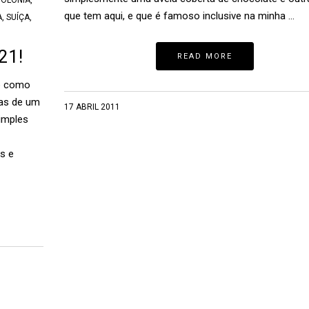
POLÔNIA
,
que tem aqui, e que é famoso inclusive na minha …
A
,
SUÍÇA
,
21!
READ MORE
o como
sas de um
17 ABRIL 2011
imples
s e