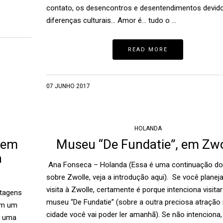
contato, os desencontros e desentendimentos devid
diferenças culturais… Amor é… tudo o …
READ MORE
07 JUNHO 2017
HOLANDA
l em
Museu “De Fundatie”, em Zwo
a
Ana Fonseca – Holanda (Essa é uma continuação do
sobre Zwolle, veja a introdução aqui). Se você plane
visita à Zwolle, certamente é porque intenciona visitar
tagens
museu “De Fundatie” (sobre a outra preciosa atração
bém um
cidade você vai poder ler amanhã). Se não intenciona,
m uma