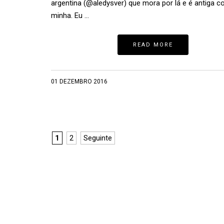
argentina (@aledysver) que mora por lá e é antiga c
minha. Eu …
READ MORE
01 DEZEMBRO 2016
1
2
Seguinte