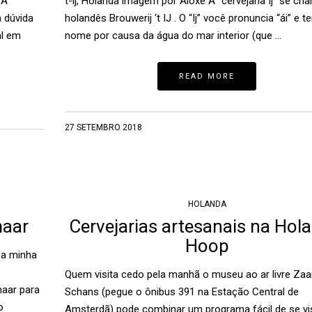
 A
t-ij, Holanda imagem por Aloxe A “cervejaria Ij” se c
a dúvida
holandês Brouwerij ‘t IJ . O “Ij” você pronuncia “ái” e 
al em
nome por causa da água do mar interior (que …
READ MORE
27 SETEMBRO 2018
HOLANDA
maar
Cervejarias artesanais na Hol
Hoop
na minha
Quem visita cedo pela manhã o museu ao ar livre Za
maar para
Schans (pegue o ônibus 391 na Estação Central de
o
Amsterdã) pode combinar um programa fácil de se vis