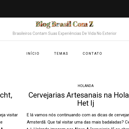
Brasileiros Contam Suas Experiências De Vida No Exterior
INÍCIO
TEMAS
CONTATO
HOLANDA
cht,
Cervejarias Artesanais na Hol
Het Ij
ja visitar
E lá vamos nós continuando com as dicas de cerveja
te
Amsterdã. Que tal visitar uma das mais badaladas? C