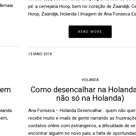
Alkmaar
pé: a cervejaria Hoop, bem no coração de Zaandijk. Ce
Hoop, Zaandijk, Holanda | Imagem de Ana Fonseca Es
READ MORE
15 MAIO 2018
HOLANDA
 em
Como desencalhar na Holanda
não só na Holanda)
olanda
Ana Fonseca – Holanda Desencalhar… quem não quer
bém,
recebe muito e-mails de gente narrando as frustraçõ
contatos online com estrangeiros, a dificuldade de se
encontrar alguém no novo país, a falta de oportunida