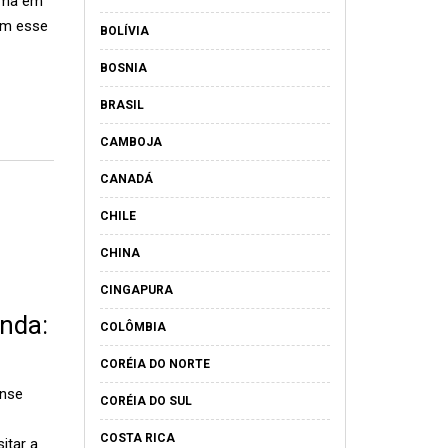
hama em
tem esse
BOLÍVIA
BOSNIA
BRASIL
CAMBOJA
CANADÁ
CHILE
CHINA
CINGAPURA
anda:
COLÔMBIA
CORÉIA DO NORTE
anse
CORÉIA DO SUL
COSTA RICA
itar a