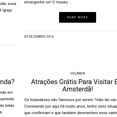
envergonhe-se! O museu …
olle, essa
 Igreja
READ MORE
02 DEZEMBRO 2016
HOLANDA
anda?
Atrações Grátis Para Visitar
Amsterdã!
inde em
 querendo
Os holandeses são famosos por serem “mão-de-vaca
às belas
Convivendo por aqui há muito anos, tenho visto situ
ra
que confirmam e que também desmentem esse cari