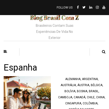
FOLLOW US
Brasileiros Contam Suas
Experiências De Vida No
Exterior
Espanha
ALEMANHA
,
ARGENTINA
,
AUSTRÁLIA
,
ÁUSTRIA
,
BÉLGICA
,
BOLÍVIA
,
BOSNIA
,
BRASIL
,
CAMBOJA
,
CANADÁ
,
CHILE
,
CHINA
,
CINGAPURA
,
COLÔMBIA
,