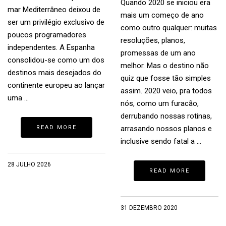
Quando 2020 se iniciou era
mar Mediterrâneo deixou de
mais um começo de ano
ser um privilégio exclusivo de
como outro qualquer: muitas
poucos programadores
resoluções, planos,
independentes. A Espanha
promessas de um ano
consolidou-se como um dos
melhor. Mas o destino não
destinos mais desejados do
quiz que fosse tão simples
continente europeu ao lançar
assim. 2020 veio, pra todos
uma …
nós, como um furacão,
derrubando nossas rotinas,
READ MORE
arrasando nossos planos e
inclusive sendo fatal a …
28 JULHO 2026
READ MORE
31 DEZEMBRO 2020