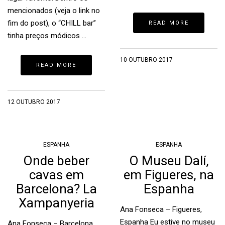
mencionados (veja o link no
fim do post), o “CHILL bar”
READ MORE
tinha preços módicos …
10 OUTUBRO 2017
READ MORE
12 OUTUBRO 2017
ESPANHA
ESPANHA
Onde beber
O Museu Dalí,
cavas em
em Figueres, na
Barcelona? La
Espanha
Xampanyeria
Ana Fonseca – Figueres,
Espanha Eu estive no museu
Ana Fonseca – Barcelona,