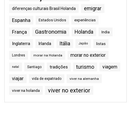
emigrar
diferenças culturais Brasil Holanda
Espanha
Estados Unidos
experiências
Gastronomia
França
Holanda
India
Itália
Inglaterra
Irlanda
listas
Japão
morar no exterior
Londres
morar na Holanda
turismo
viagem
tradições
natal
Santiago
viajar
vida de expatriado
viver na alemanha
viver no exterior
viver na holanda