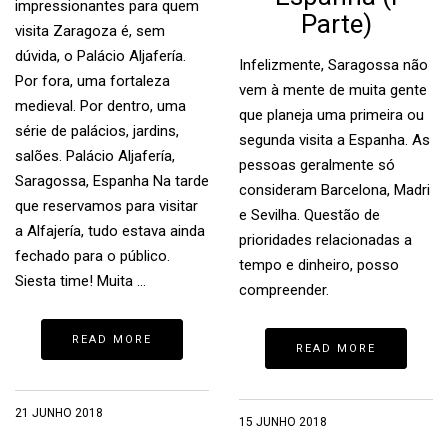
impressionantes para quem
Parte)
visita Zaragoza é, sem
dúvida, o Palácio Aljafería.
Infelizmente, Saragossa não
Por fora, uma fortaleza
vem à mente de muita gente
medieval. Por dentro, uma
que planeja uma primeira ou
série de palácios, jardins,
segunda visita a Espanha. As
salões. Palácio Aljafería,
pessoas geralmente só
Saragossa, Espanha Na tarde
consideram Barcelona, Madri
que reservamos para visitar
e Sevilha. Questão de
a Alfajería, tudo estava ainda
prioridades relacionadas a
fechado para o público.
tempo e dinheiro, posso
Siesta time! Muita …
compreender.
READ MORE
READ MORE
21 JUNHO 2018
15 JUNHO 2018