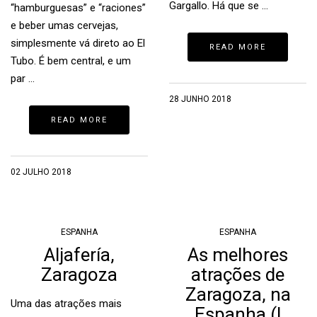
Gargallo. Há que se …
“hamburguesas” e “raciones”
e beber umas cervejas,
simplesmente vá direto ao El
READ MORE
Tubo. É bem central, e um
par …
28 JUNHO 2018
READ MORE
02 JULHO 2018
ESPANHA
ESPANHA
Aljafería,
As melhores
Zaragoza
atrações de
Zaragoza, na
Uma das atrações mais
Espanha (I