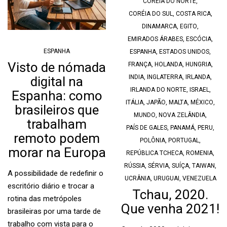
CORÉIA DO NORTE
,
CORÉIA DO SUL
,
COSTA RICA
,
DINAMARCA
,
EGITO
,
EMIRADOS ÁRABES
,
ESCÓCIA
,
ESPANHA
ESPANHA
,
ESTADOS UNIDOS
,
Visto de nómada
FRANÇA
,
HOLANDA
,
HUNGRIA
,
INDIA
,
INGLATERRA
,
IRLANDA
,
digital na
IRLANDA DO NORTE
,
ISRAEL
,
Espanha: como
ITÁLIA
,
JAPÃO
,
MALTA
,
MÉXICO
,
brasileiros que
MUNDO
,
NOVA ZELÂNDIA
,
trabalham
PAÍS DE GALES
,
PANAMÁ
,
PERU
,
remoto podem
POLÔNIA
,
PORTUGAL
,
morar na Europa
REPÚBLICA TCHECA
,
ROMENIA
,
RÚSSIA
,
SÉRVIA
,
SUÍÇA
,
TAIWAN
,
A possibilidade de redefinir o
UCRÂNIA
,
URUGUAI
,
VENEZUELA
escritório diário e trocar a
Tchau, 2020.
rotina das metrópoles
Que venha 2021!
brasileiras por uma tarde de
trabalho com vista para o