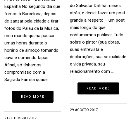
do Salvador Dalí há meses
Espanha No segundo dia que
atrás, e decidi fazer um post
fomos à Barcelona, depois
grande a respeito – um post
de zanzar pela cidade e tirar
mais longo do que
fotos do Palau da la Musica,
costumamos publicar. Tudo
meu marido queria passar
sobre o pintor (sua obras,
umas horas durante o
suas entrevista e
horário de almoço tomando
declarações, sua sexualidade
cava e comendo tapas.
e vida privada, seu
Afinal, só tínhamos
relacionamento com …
compromisso com a
Sagrada Família quase …
READ MORE
READ MORE
29 AGOSTO 2017
21 SETEMBRO 2017