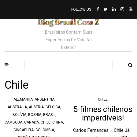
FOLLOW US
Brasileiros Contam Suas
Experiências De Vida No
Exterior
Chile
ALEMANHA
,
ARGENTINA
,
CHILE
5 filmes chilenos
AUSTRÁLIA
,
ÁUSTRIA
,
BÉLGICA
,
BOLÍVIA
,
BOSNIA
,
BRASIL
,
imperdíveis!
CAMBOJA
,
CANADÁ
,
CHILE
,
CHINA
,
Carlos Fernandes – Chile Já
CINGAPURA
,
COLÔMBIA
,