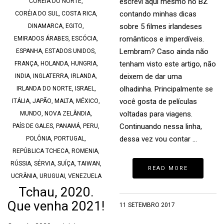
escrevi aqui mesmo no BZ
CORÉIA DO NORTE
,
contando minhas dicas
CORÉIA DO SUL
,
COSTA RICA
,
sobre 5 filmes irlandeses
DINAMARCA
,
EGITO
,
românticos e imperdíveis.
EMIRADOS ÁRABES
,
ESCÓCIA
,
Lembram? Caso ainda não
ESPANHA
,
ESTADOS UNIDOS
,
tenham visto este artigo, não
FRANÇA
,
HOLANDA
,
HUNGRIA
,
deixem de dar uma
INDIA
,
INGLATERRA
,
IRLANDA
,
olhadinha. Principalmente se
IRLANDA DO NORTE
,
ISRAEL
,
você gosta de películas
ITÁLIA
,
JAPÃO
,
MALTA
,
MÉXICO
,
voltadas para viagens.
MUNDO
,
NOVA ZELÂNDIA
,
Continuando nessa linha,
PAÍS DE GALES
,
PANAMÁ
,
PERU
,
dessa vez vou contar …
POLÔNIA
,
PORTUGAL
,
REPÚBLICA TCHECA
,
ROMENIA
,
RÚSSIA
,
SÉRVIA
,
SUÍÇA
,
TAIWAN
,
READ MORE
UCRÂNIA
,
URUGUAI
,
VENEZUELA
Tchau, 2020.
Que venha 2021!
11 SETEMBRO 2017