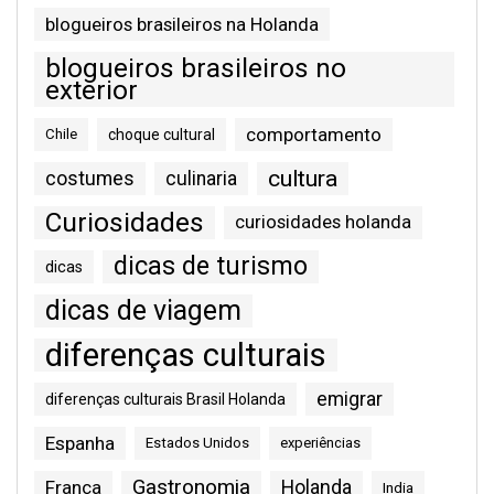
blogueiros brasileiros na Holanda
blogueiros brasileiros no
exterior
comportamento
Chile
choque cultural
cultura
costumes
culinaria
Curiosidades
curiosidades holanda
dicas de turismo
dicas
dicas de viagem
diferenças culturais
emigrar
diferenças culturais Brasil Holanda
Espanha
Estados Unidos
experiências
Gastronomia
França
Holanda
India