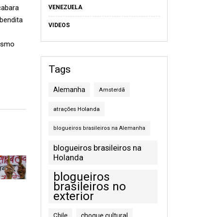
cabara
VENEZUELA
bendita
VIDEOS
Mesmo
Tags
Alemanha
Amsterdã
atrações Holanda
blogueiros brasileiros na Alemanha
blogueiros brasileiros na
Holanda
blogueiros
brasileiros no
exterior
Chile
choque cultural