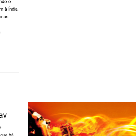
ando o
 à Índia,
cinas
á
av
é
 que há