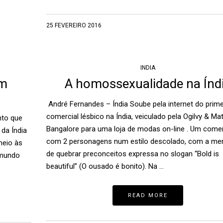
25 FEVEREIRO 2016
INDIA
om
A homossexualidade na Índ
André Fernandes – Índia Soube pela internet do prime
comercial lésbico na Índia, veiculado pela Ogilvy & Ma
nto que
Bangalore para uma loja de modas on-line . Um comer
 da Índia
com 2 personagens num estilo descolado, com a m
meio às
de quebrar preconceitos expressa no slogan “Bold is
 mundo
beautiful” (O ousado é bonito). Na …
READ MORE