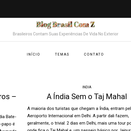
Brasileiros Contam Suas Experiências De Vida No Exterior
INÍCIO
TEMAS
CONTATO
INDIA
ros –
A Índia Sem o Taj Mahal
A maioria dos turistas que chegam a Índia, entram pe
Aeroporto Internacional em Delhi. A partir dali fazem,
dia Bate-
geralmente, o trivial: 2 dias em Delhi, mais uma tour p
e-papo é
onde fica o Taj Mahal e, um passeio básico por Jaipur