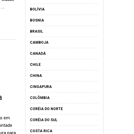
. …
BOLÍVIA
BOSNIA
BRASIL
CAMBOJA
CANADÁ
CHILE
CHINA
CINGAPURA
a
COLÔMBIA
CORÉIA DO NORTE
as em
CORÉIA DO SUL
ontade
COSTA RICA
ura para