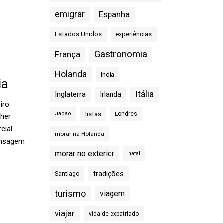
emigrar
Espanha
Estados Unidos
experiências
Gastronomia
França
Holanda
India
ia
Itália
Inglaterra
Irlanda
iro
listas
Japão
Londres
ther
cial
morar na Holanda
ensagem
morar no exterior
natal
tradições
Santiago
turismo
viagem
viajar
vida de expatriado