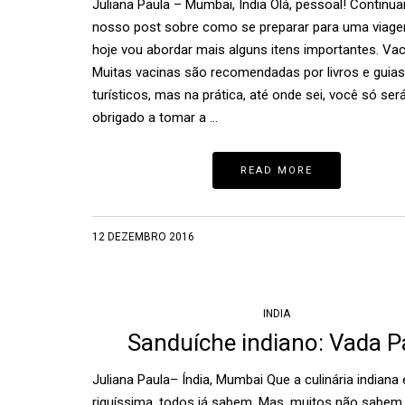
Juliana Paula – Mumbai, Índia Olá, pessoal! Continu
nosso post sobre como se preparar para uma viagem
hoje vou abordar mais alguns itens importantes. Va
Muitas vacinas são recomendadas por livros e guias
turísticos, mas na prática, até onde sei, você só ser
obrigado a tomar a …
READ MORE
12 DEZEMBRO 2016
INDIA
Sanduíche indiano: Vada P
Juliana Paula– Índia, Mumbai Que a culinária indiana 
riquíssima, todos já sabem. Mas, muitos não sabem