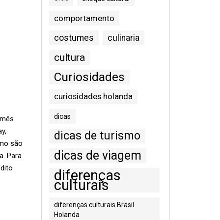
comportamento
costumes
culinaria
cultura
Curiosidades
curiosidades holanda
dicas
 mês
y,
dicas de turismo
omo são
dicas de viagem
a. Para
dito
diferenças
culturais
diferenças culturais Brasil
Holanda