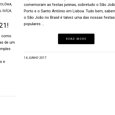
comemoram as festas juninas, sobretudo o São Joã
POLÔNIA
,
Porto e o Santo António em Lisboa. Tudo bem, sabe
A
,
SUÍÇA
,
o São João no Brasil é talvez uma das nossas festas
21!
populares …
o como
READ MORE
sas de um
imples
14 JUNHO 2017
s e