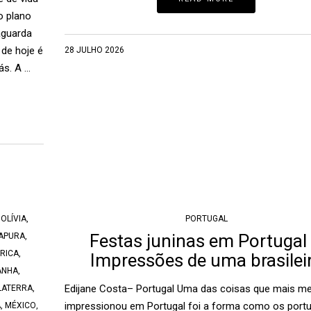
o plano
aguarda
 de hoje é
28 JULHO 2026
ás. A …
OLÍVIA
,
PORTUGAL
Festas juninas em Portugal
APURA
,
RICA
,
Impressões de uma brasilei
ANHA
,
Edijane Costa– Portugal Uma das coisas que mais m
LATERRA
,
impressionou em Portugal foi a forma como os port
A
,
MÉXICO
,