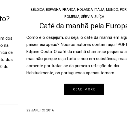
BÉLGICA
,
ESPANHA
,
FRANÇA
,
HOLANDA
,
ITÁLIA
,
MUNDO
,
POR
to?
ROMENIA
,
SÉRVIA
,
SUÍÇA
Café da manhã pela Europ
Como é o desjejum, ou seja, o café da manhã em alg
 um dos
países europeus? Nossos autores contam aqui! POR
do na
Edijane Costa: O café da manhã chama-se pequeno 
mica de
mas não porque seja farto e rico em substância, mas
sto dos
somente por tratar-se da primeira refeição do dia.
60 do
Habitualmente, os portugueses apenas tomam …
READ MORE
22 JANEIRO 2016