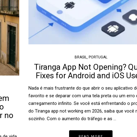
BRASIL
,
PORTUGAL
Tiranga App Not Opening? Qu
Fixes for Android and iOS Us
Nada é mais frustrante do que abrir o seu aplicativo 
favorito e se deparar com uma tela preta ou um erro 
 em
carregamento infinito. Se você está enfrentando o p
ro
do Tiranga app not working em 2026, saiba que você 
r no
sozinho. Com o aumento do tráfego e as …
e de vida
READ MORE