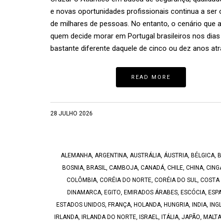
e novas oportunidades profissionais continua a ser 
de milhares de pessoas. No entanto, o cenário que 
quem decide morar em Portugal brasileiros nos dias
bastante diferente daquele de cinco ou dez anos atr
READ MORE
28 JULHO 2026
ALEMANHA
,
ARGENTINA
,
AUSTRÁLIA
,
ÁUSTRIA
,
BÉLGICA
,
B
BOSNIA
,
BRASIL
,
CAMBOJA
,
CANADÁ
,
CHILE
,
CHINA
,
CING
COLÔMBIA
,
CORÉIA DO NORTE
,
CORÉIA DO SUL
,
COSTA 
DINAMARCA
,
EGITO
,
EMIRADOS ÁRABES
,
ESCÓCIA
,
ESP
ESTADOS UNIDOS
,
FRANÇA
,
HOLANDA
,
HUNGRIA
,
INDIA
,
ING
IRLANDA
,
IRLANDA DO NORTE
,
ISRAEL
,
ITÁLIA
,
JAPÃO
,
MALT