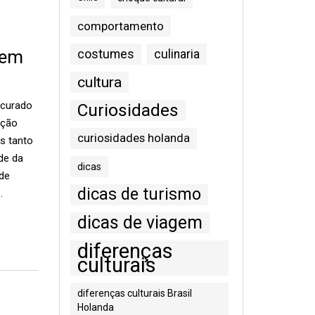
comportamento
 em
costumes
culinaria
cultura
ocurado
Curiosidades
ação
curiosidades holanda
os tanto
de da
dicas
 de
dicas de turismo
…
dicas de viagem
diferenças
culturais
diferenças culturais Brasil
Holanda