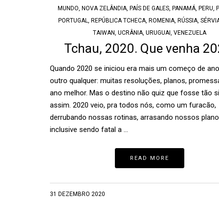
MUNDO
,
NOVA ZELÂNDIA
,
PAÍS DE GALES
,
PANAMÁ
,
PERU
,
PORTUGAL
,
REPÚBLICA TCHECA
,
ROMENIA
,
RÚSSIA
,
SÉRVI
TAIWAN
,
UCRÂNIA
,
URUGUAI
,
VENEZUELA
Tchau, 2020. Que venha 20
Quando 2020 se iniciou era mais um começo de an
outro qualquer: muitas resoluções, planos, promes
ano melhor. Mas o destino não quiz que fosse tão s
assim. 2020 veio, pra todos nós, como um furacão,
derrubando nossas rotinas, arrasando nossos plano
inclusive sendo fatal a …
READ MORE
31 DEZEMBRO 2020