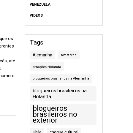
VENEZUELA
VIDEOS
 que os
Tags
erentes
Alemanha
Amsterdã
cês, até
atrações Holanda
s
 enumero
blogueiros brasileiros na Alemanha
blogueiros brasileiros na
Holanda
blogueiros
brasileiros no
exterior
Chile
choque cultural