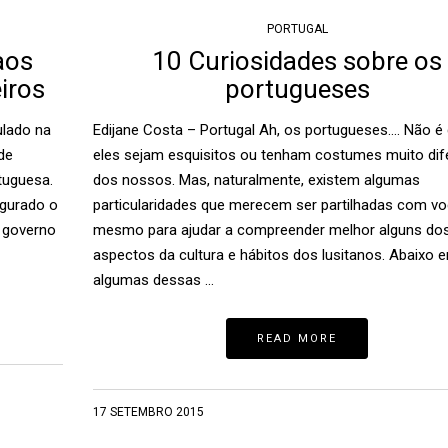
PORTUGAL
aos
10 Curiosidades sobre os
iros
portugueses
ulado na
Edijane Costa – Portugal Ah, os portugueses…. Não é
de
eles sejam esquisitos ou tenham costumes muito dif
tuguesa.
dos nossos. Mas, naturalmente, existem algumas
egurado o
particularidades que merecem ser partilhadas com vo
o governo
mesmo para ajudar a compreender melhor alguns do
aspectos da cultura e hábitos dos lusitanos. Abaixo
algumas dessas …
READ MORE
17 SETEMBRO 2015