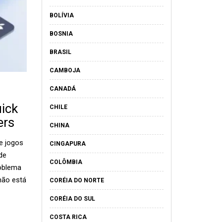
BOLÍVIA
BOSNIA
BRASIL
CAMBOJA
CANADÁ
ick
CHILE
ers
CHINA
de jogos
CINGAPURA
de
COLÔMBIA
roblema
não está
CORÉIA DO NORTE
CORÉIA DO SUL
COSTA RICA