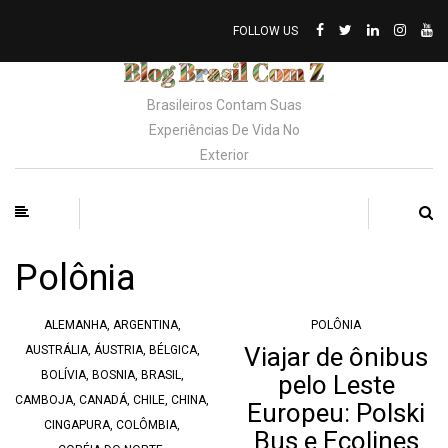
FOLLOW US
Brasileiros Contam Suas
Experiências De Vida No
Exterior
Polônia
ALEMANHA
,
ARGENTINA
,
POLÔNIA
Viajar de ônibus
AUSTRÁLIA
,
ÁUSTRIA
,
BÉLGICA
,
BOLÍVIA
,
BOSNIA
,
BRASIL
,
pelo Leste
CAMBOJA
,
CANADÁ
,
CHILE
,
CHINA
,
Europeu: Polski
CINGAPURA
,
COLÔMBIA
,
Bus e Ecolines