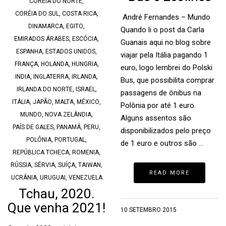
CORÉIA DO NORTE
,
CORÉIA DO SUL
,
COSTA RICA
,
André Fernandes – Mundo
DINAMARCA
,
EGITO
,
Quando li o post da Carla
EMIRADOS ÁRABES
,
ESCÓCIA
,
Guanais aqui no blog sobre
ESPANHA
,
ESTADOS UNIDOS
,
viajar pela Itália pagando 1
FRANÇA
,
HOLANDA
,
HUNGRIA
,
euro, logo lembrei do Polski
INDIA
,
INGLATERRA
,
IRLANDA
,
Bus, que possibilita comprar
IRLANDA DO NORTE
,
ISRAEL
,
passagens de ônibus na
ITÁLIA
,
JAPÃO
,
MALTA
,
MÉXICO
,
Polônia por até 1 euro.
MUNDO
,
NOVA ZELÂNDIA
,
Alguns assentos são
PAÍS DE GALES
,
PANAMÁ
,
PERU
,
disponibilizados pelo preço
POLÔNIA
,
PORTUGAL
,
de 1 euro e outros são …
REPÚBLICA TCHECA
,
ROMENIA
,
RÚSSIA
,
SÉRVIA
,
SUÍÇA
,
TAIWAN
,
READ MORE
UCRÂNIA
,
URUGUAI
,
VENEZUELA
Tchau, 2020.
Que venha 2021!
10 SETEMBRO 2015