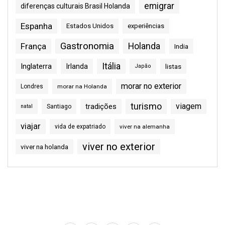
emigrar
diferenças culturais Brasil Holanda
Espanha
Estados Unidos
experiências
Gastronomia
França
Holanda
India
Itália
Inglaterra
Irlanda
listas
Japão
morar no exterior
Londres
morar na Holanda
turismo
viagem
tradições
natal
Santiago
viajar
vida de expatriado
viver na alemanha
viver no exterior
viver na holanda