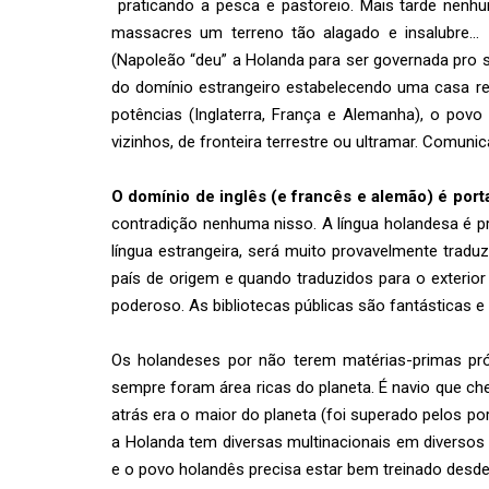
praticando a pesca e pastoreio. Mais tarde nenh
massacres um terreno tão alagado e insalubre…
(Napoleão “deu” a Holanda para ser governada pro 
do domínio estrangeiro estabelecendo uma casa re
potências (Inglaterra, França e Alemanha), o pov
vizinhos, de fronteira terrestre ou ultramar. Comuni
O domínio de inglês (e francês e alemão) é port
contradição nenhuma nisso. A língua holandesa é p
língua estrangeira, será muito provavelmente tradu
país de origem e quando traduzidos para o exterior
poderoso. As bibliotecas públicas são fantásticas e
Os holandeses por não terem matérias-primas pró
sempre foram área ricas do planeta. É navio que che
atrás era o maior do planeta (foi superado pelos po
a Holanda tem diversas multinacionais em diverso
e o povo holandês precisa estar bem treinado desde 