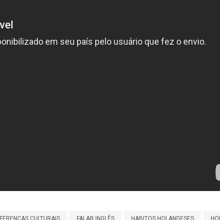
IFERENÇAS CULTURAIS
FALAR INGLÊS
HABITOS HOLANDESES
HO