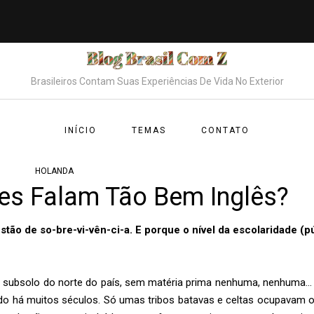
Brasileiros Contam Suas Experiências De Vida No Exterior
INÍCIO
TEMAS
CONTATO
HOLANDA
es Falam Tão Bem Inglês?
o de so-bre-vi-vên-ci-a. E porque o nível da escolaridade (pú
o subsolo do norte do país, sem matéria prima nenhuma, nenhuma…
cido há muitos séculos. Só umas tribos batavas e celtas ocupavam o