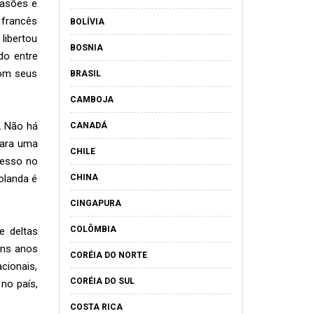
vasões e
 francês
BOLÍVIA
libertou
BOSNIA
do entre
com seus
BRASIL
CAMBOJA
. Não há
CANADÁ
para uma
CHILE
cesso no
olanda é
CHINA
CINGAPURA
COLÔMBIA
e deltas
uns anos
CORÉIA DO NORTE
acionais,
CORÉIA DO SUL
no país,
COSTA RICA