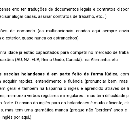
ense em: ter traduções de documentos legais e contratos dispon
ecisar alugar casas, assinar contratos de trabalho, etc.. ).
ições de comando (as multinacionais criadas aqui sempre env
o exterior, quase nunca os estrangeiros).
enra idade já estão capacitados para competir no mercado de trab
saxões (AU, NZ, EUA, Reino Unido, Canadá), na Alemanha, etc.
s escolas holandesas é em parte feito de forma lúdica
, com
adquirir rapidez, entendimento e fluência (pronunciar bem, mas
a em geral e também na Espanha o inglês é aprendido através de li
s, memoriza verbos regulares e irregulares… mas tem dificuldade pa
o forte. O ensino do inglês para os holandeses é muito eficiente, e
ês, mas tem uma gramática manca (proque não “perdem” anos e
inglês por aqui.)