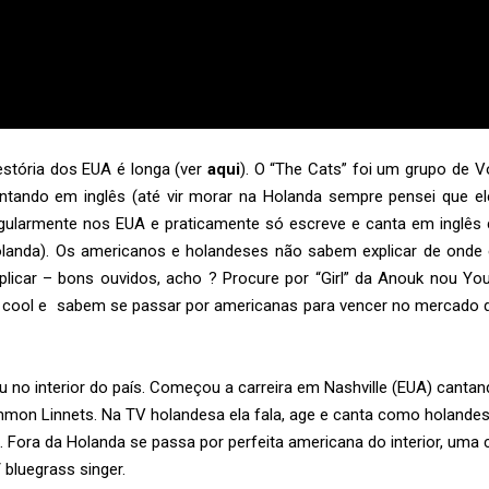
 estória dos EUA é longa (ver
aqui
). O “The Cats” foi um grupo de 
ntando em inglês (até vir morar na Holanda sempre pensei que e
egularmente nos EUA e praticamente só escreve e canta em inglê
Holanda). Os americanos e holandeses não sabem explicar de onde e
icar – bons ouvidos, acho ? Procure por “Girl” da Anouk nou Yo
ão cool e sabem se passar por americanas para vencer no mercado d
 no interior do país. Começou a carreira em Nashville (EUA) canta
mon Linnets. Na TV holandesa ela fala, age e canta como holandes
. Fora da Holanda se passa por perfeita americana do interior, uma c
 bluegrass singer.