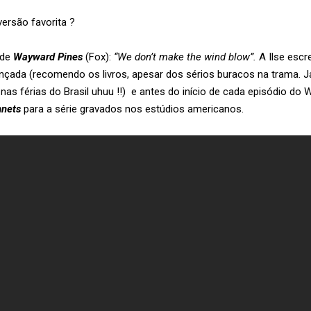
ersão favorita ?
 de
Wayward Pines
(Fox):
“We don’t make the wind blow”.
A Ilse escr
nçada (recomendo os livros, apesar dos sérios buracos na trama. J
r nas férias do Brasil uhuu !!) e antes do início de cada episódio do
nets
para a série gravados nos estúdios americanos.